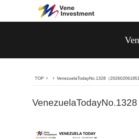
Ven
TOP
VenezuelaTodayNo.1328（2026020618
VenezuelaTodayNo.132