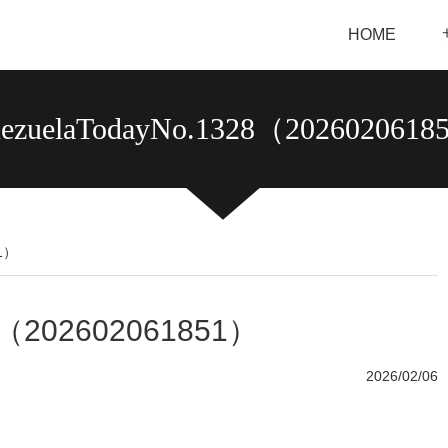
HOME
ezuelaTodayNo.1328（202602061
51）
8（202602061851）
2026/02/06